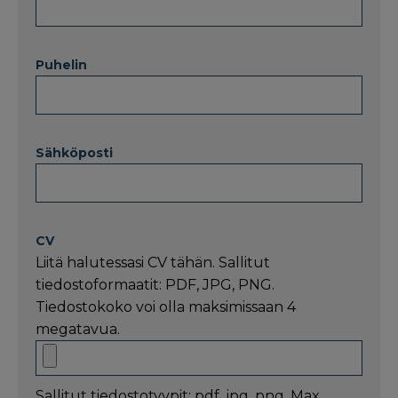
Puhelin
Sähköposti
CV
Liitä halutessasi CV tähän. Sallitut
tiedostoformaatit: PDF, JPG, PNG.
Tiedostokoko voi olla maksimissaan 4
megatavua.
Sallitut tiedostotyypit: pdf, jpg, png, Max.