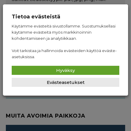
tiedoston koko: 4 MB.
Tietoa evästeistä
Hakemusteksti
Käytämme evästeitä sivustollamme. Suostumuksellasi
käytämme evästeitä myös markkinoinnin
kohdentamiseen ja analytiikkaan.
Voit tarkistaa ja hallinnoida evästeiden käyttöä eväste-
asetuksissa.
Hyväksy
Lähetä hakemus
Evästeasetukset
MUITA AVOIMIA PAIKKOJA